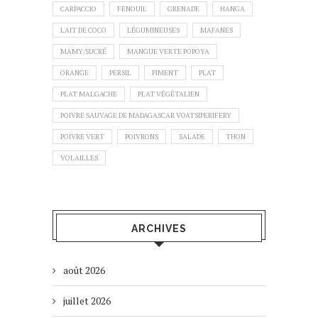
CARPACCIO
FENOUIL
GRENADE
HANGA
LAIT DE COCO
LÉGUMINEUSES
MAFANES
MAMY/SUCRÉ
MANGUE VERTE POPOYA
ORANGE
PERSIL
PIMENT
PLAT
PLAT MALGACHE
PLAT VÉGÉTALIEN
POIVRE SAUVAGE DE MADAGASCAR VOATSIPERIFERY
POIVRE VERT
POIVRONS
SALADE
THON
VOLAILLES
ARCHIVES
août 2026
juillet 2026