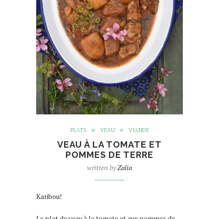
PLATS
VEAU
VIANDE
VEAU À LA TOMATE ET
POMMES DE TERRE
written by
Zalia
Karibou!
Le plat de veau à la tomate et aux pommes de