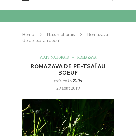
Home
Plats mahorais
Romazava
de pe-tsaï au boeuf
PLATS MAHORAIS
ROMAZAVA
ROMAZAVA DE PE-TSAÏ AU
BOEUF
written by
Zalia
29 août 2019