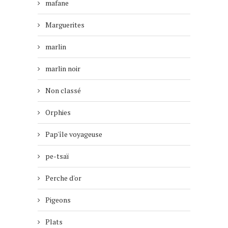
mafane
Marguerites
marlin
marlin noir
Non classé
Orphies
Pap'île voyageuse
pe-tsaï
Perche d'or
Pigeons
Plats