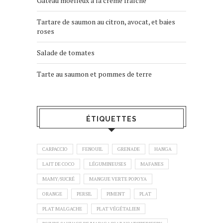
Gâteau moelleux à la crème fraîche
Tartare de saumon au citron, avocat, et baies
roses
Salade de tomates
Tarte au saumon et pommes de terre
ÉTIQUETTES
CARPACCIO
FENOUIL
GRENADE
HANGA
LAIT DE COCO
LÉGUMINEUSES
MAFANES
MAMY/SUCRÉ
MANGUE VERTE POPOYA
ORANGE
PERSIL
PIMENT
PLAT
PLAT MALGACHE
PLAT VÉGÉTALIEN