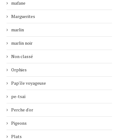
mafane
Marguerites
marlin
marlin noir
Non classé
Orphies
Pap'île voyageuse
pe-tsaï
Perche d'or
Pigeons
Plats