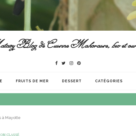
vy Blog de Cuisine Mahoraise, bio et cur
E
FRUITS DE MER
DESSERT
CATÉGORIES
s à Mayotte
NON CLASSÉ