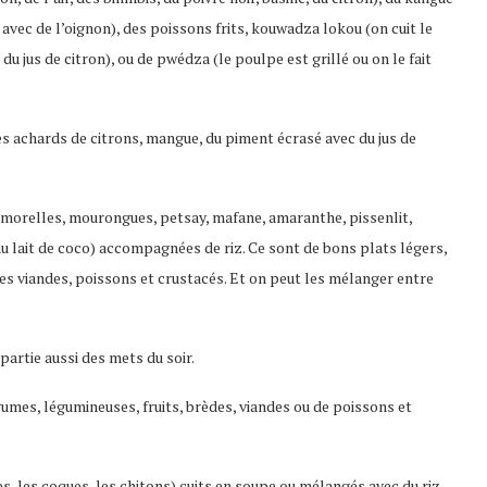
s avec de l’oignon), des poissons frits, kouwadza lokou (on cuit le
u jus de citron), ou de pwédza (le poulpe est grillé ou on le fait
 achards de citrons, mangue, du piment écrasé avec du jus de
morelles, mourongues, petsay, mafane, amaranthe, pissenlit,
au lait de coco) accompagnées de riz. Ce sont de bons plats légers,
les viandes, poissons et crustacés. Et on peut les mélanger entre
partie aussi des mets du soir.
gumes, légumineuses, fruits, brèdes, viandes ou de poissons et
s, les coques, les chitons) cuits en soupe ou mélangés avec du riz