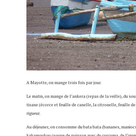
A Mayotte, on mange trois fois par jour.
Le matin, on mange de l’ankera (repas de la veille), du sous
tisane (écorce et feuille de canelle, la citronelle, feuille 
rigueur.
Au déjeuner, on consomme du bata bata (bananes, maniocs e
kakamoukou (soupe de poisson avec du curcuma, de l’oignon, 