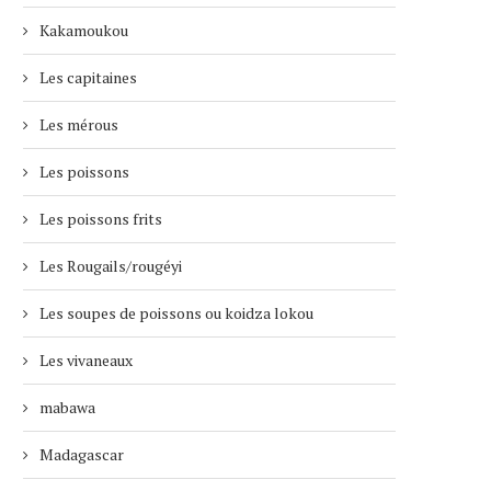
Kakamoukou
Les capitaines
Les mérous
Les poissons
Les poissons frits
LES TRADITIONS DE LA
MAHORAISE
Les Rougails/rougéyi
4 janvier 2019
Les soupes de poissons ou koidza lokou
Les vivaneaux
mabawa
SALADE DE CONCOMBRE AU
Madagascar
CITRON
16 décembre 2023