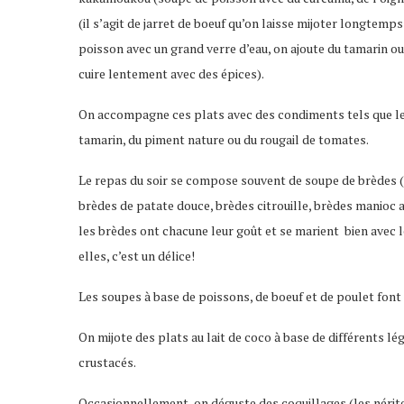
(il s’agit de jarret de boeuf qu’on laisse mijoter longtemp
poisson avec un grand verre d’eau, on ajoute du tamarin ou d
cuire lentement avec des épices).
On accompagne ces plats avec des condiments tels que les
tamarin, du piment nature ou du rougail de tomates.
Le repas du soir se compose souvent de soupe de brèdes (
brèdes de patate douce, brèdes citrouille, brèdes manioc 
les brèdes ont chacune leur goût et se marient bien avec 
elles, c’est un délice!
Les soupes à base de poissons, de boeuf et de poulet font 
On mijote des plats au lait de coco à base de différents lé
crustacés.
Occasionnellement, on déguste des coquillages (les nérite