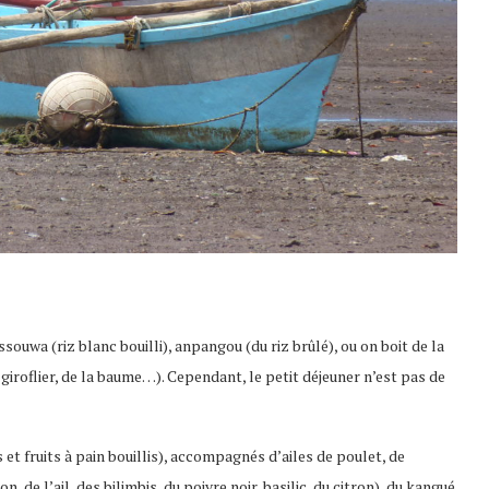
souwa (riz blanc bouilli), anpangou (du riz brûlé), ou on boit de la
de giroflier, de la baume…). Cependant, le petit déjeuner n’est pas de
t fruits à pain bouillis), accompagnés d’ailes de poulet, de
de l’ail, des bilimbis, du poivre noir, basilic, du citron), du kangué