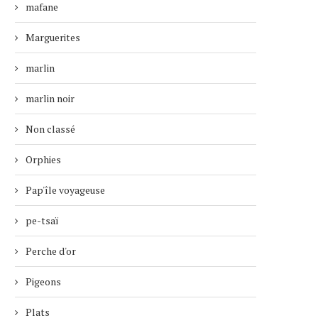
mafane
Marguerites
marlin
marlin noir
Non classé
Orphies
Pap'île voyageuse
pe-tsaï
Perche d'or
Pigeons
Plats