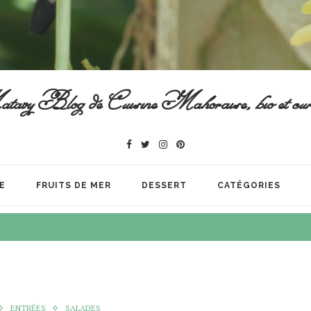
vy Blog de Cuisine Mahoraise, bio et cur
E
FRUITS DE MER
DESSERT
CATÉGORIES
ENTRÉES
SALADES